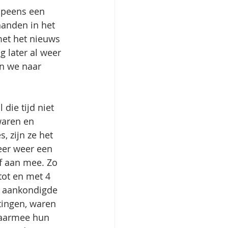
 opeens een 
anden in het 
met het nieuws 
 later al weer 
n we naar 
die tijd niet 
waren en 
 zijn ze het 
keer weer een 
f aan mee. Zo 
tot en met 4 
– aankondigde 
tingen, waren 
daarmee hun 