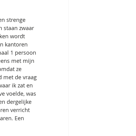
en strenge 
n staan zwaar 
ken wordt 
en kantoren 
aal 1 persoon 
eens met mijn 
omdat ze 
d met de vraag 
aar ik zat en 
e voelde, was 
n dergelijke 
ren verricht 
aren. Een 