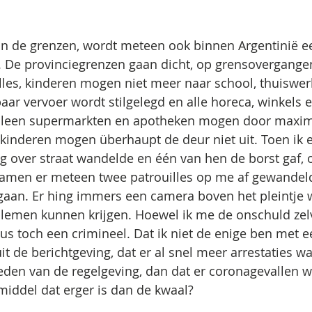
an de grenzen, wordt meteen ook binnen Argentinië e
. De provinciegrenzen gaan dicht, op grensovergange
les, kinderen mogen niet meer naar school, thuiswer
baar vervoer wordt stilgelegd en alle horeca, winkels 
Alleen supermarkten en apotheken mogen door maxim
kinderen mogen überhaupt de deur niet uit. Toen ik 
 over straat wandelde en één van hen de borst gaf, 
wamen er meteen twee patrouilles op me af gewandel
 gaan. Er hing immers een camera boven het pleintje w
lemen kunnen krijgen. Hoewel ik me de onschuld zelv
s toch een crimineel. Dat ik niet de enige ben met ee
 uit de berichtgeving, dat er al snel meer arrestaties wa
den van de regelgeving, dan dat er coronagevallen w
iddel dat erger is dan de kwaal?