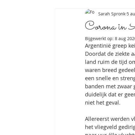
Sarah Spronk
5 a
Corona in 
Bijgewerkt op:
8 aug 202
Argentinië greep ke
Doordat de ziekte a
land ruim de tijd o
waren breed gedeeld
een snelle en stre
banden met zwaar ge
duidelijk dat er g
niet het geval.
Allereerst werden vl
het vliegveld gedir