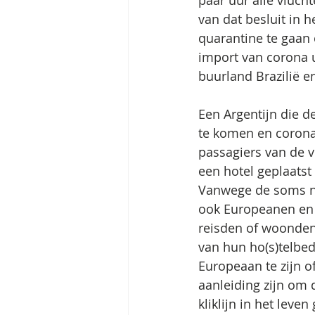
paar uur álle vluch
van dat besluit in 
quarantine te gaan 
import van corona u
buurland Brazilië 
Een Argentijn die 
te komen en corona
passagiers van de 
een hotel geplaatst
Vanwege de soms no
ook Europeanen en A
reisden of woonden
van hun ho(s)telbed
Europeaan te zijn o
aanleiding zijn om d
kliklijn in het lev