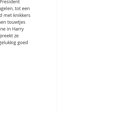
President 
gelen, tot een 
d met knikkers 
nen touwtjes 
ne in Harry 
preekt ze 
gelukkig goed 