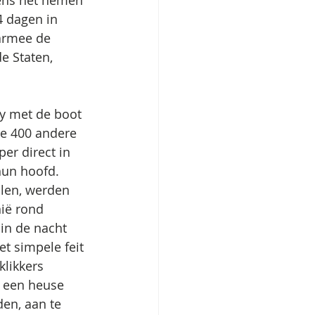
dens het nemen 
4 dagen in 
aarmee de 
e Staten, 
y met de boot 
e 400 andere 
r direct in 
hun hoofd. 
len, werden 
ië rond 
in de nacht 
t simpele feit 
likkers 
s een heuse 
den, aan te 