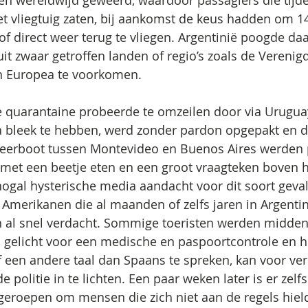
ten wereldwijd geweerd, waardoor passagiers die tij
het vliegtuig zaten, bij aankomst de keus hadden om 1
of direct weer terug te vliegen. Argentinië poogde d
it zwaar getroffen landen of regio’s zoals de Verenigd
en Europea te voorkomen.
de quarantaine probeerde te omzeilen door via Urugua
 bleek te hebben, werd zonder pardon opgepakt en d
veerboot tussen Montevideo en Buenos Aires werden pe
 met een beetje eten en een groot vraagteken boven 
gal hysterische media aandacht voor dit soort geval
merikanen die al maanden of zelfs jaren in Argentin
 al snel verdacht. Sommige toeristen werden midden
 gelicht voor een medische en paspoortcontrole en he
f een andere taal dan Spaans te spreken, kan voor verk
e politie in te lichten. Een paar weken later is er zelf
en geroepen om mensen die zich niet aan de regels hiel