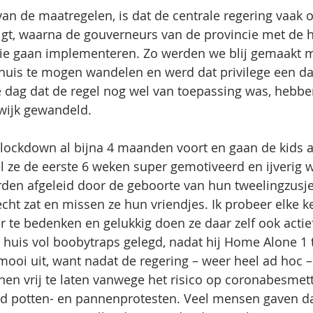
 van de maatregelen, is dat de centrale regering vaak
gt, waarna de gouverneurs van de provincie met de h
 die gaan implementeren. Zo werden we blij gemaakt 
uis te mogen wandelen en werd dat privilege een dag
e dag dat de regel nog wel van toepassing was, hebbe
wijk gewandeld.
lockdown al bijna 4 maanden voort en gaan de kids al 
 ze de eerste 6 weken super gemotiveerd en ijverig 
den afgeleid door de geboorte van hun tweelingzusjes,
echt zat en missen ze hun vriendjes. Ik probeer elke 
 te bedenken en gelukkig doen ze daar zelf ook actie
 huis vol boobytraps gelegd, nadat hij Home Alone 1 
ooi uit, want nadat de regering – weer heel ad hoc 
en vrij te laten vanwege het risico op coronabesmet
and potten- en pannenprotesten. Veel mensen gaven 