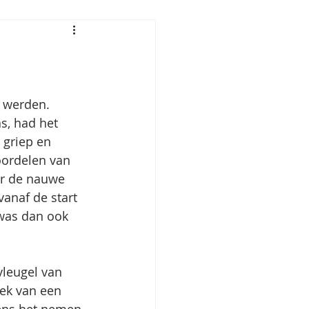
 werden. 
s, had het 
 griep en 
oordelen van 
or de nauwe 
vanaf de start 
was dan ook 
vleugel van 
tek van een 