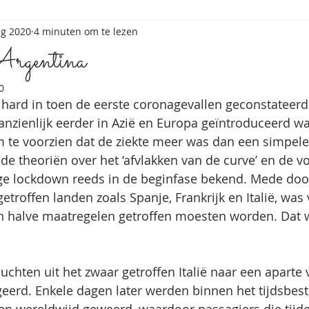
ug 2020
4 minuten om te lezen
Argentina
0
ihard in toen de eerste coronagevallen geconstateerd
anzienlijk eerder in Azië en Europa geïntroduceerd wa
m te voorzien dat de ziekte meer was dan een simpele
e theoriën over het ‘afvlakken van de curve’ en de v
nge lockdown reeds in de beginfase bekend. Mede do
troffen landen zoals Spanje, Frankrijk en Italië, was 
een halve maatregelen getroffen moesten worden. Dat 
uchten uit het zwaar getroffen Italië naar een aparte 
igeerd. Enkele dagen later werden binnen het tijdsbes