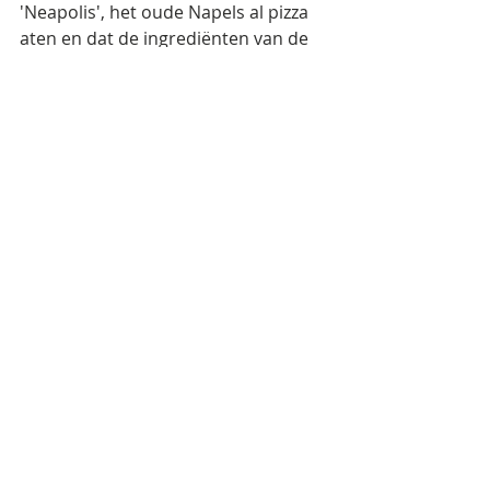
'Neapolis', het oude Napels al pizza 
aten en dat de ingrediënten van de 
Pizza Margherita corresponderen 
met de kleuren van de Italiaanse 
vlag: tomaat voor het rood, 
mozzarella voor het wit en basilicum 
voor het groen.
De Straatdiplomaat
Argentina