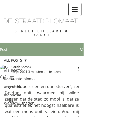
DE STRAATDIPLOMAAT
STREET LIFE,ART &
DANCE
Post
ALL POSTS
Sarah Spronk
ALL POSTS
23 jul 2021
3 minuten om te lezen
Roots
De Straatdiplomaat
‘Eerst Napels zien en dan sterven’, zei 
Argentina
Goethe ooit, waarmee hij wilde 
Indonesia
zeggen dat de stad zo mooi is, dat ze 
Wereldwijsheden
qua esthetiek het hoogst haalbare is 
wat een mens ooit zal zien. Voor mij 